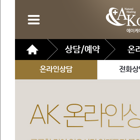
상담/예약
온
온라인상담
전화상