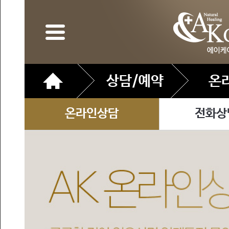
상담/예약
온
온라인상담
전화상