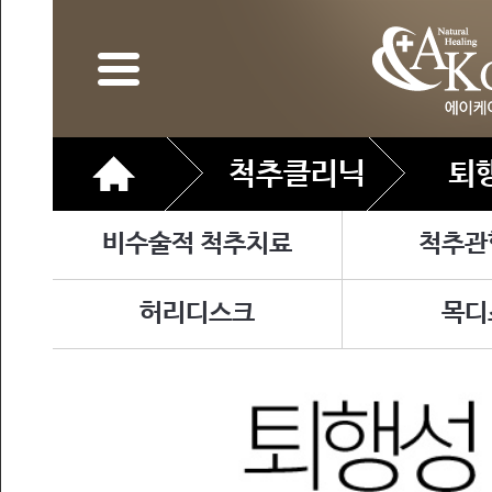
척추클리닉
퇴
비수술적 척추치료
척추관
허리디스크
목디