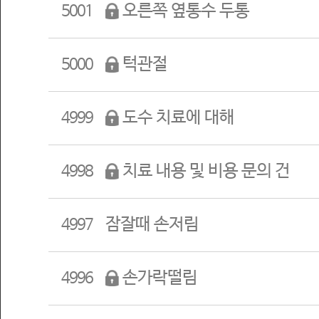
오른쪽 옆통수 두통
5001
턱관절
5000
도수 치료에 대해
4999
치료 내용 및 비용 문의 건
4998
잠잘때 손저림
4997
손가락떨림
4996