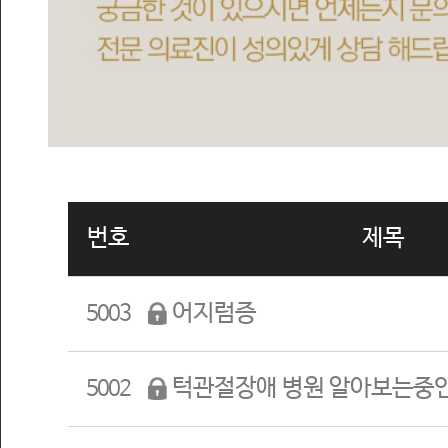
번호
제목
어지럼증
5003
턱관절장애 병원 알아보는중
5002