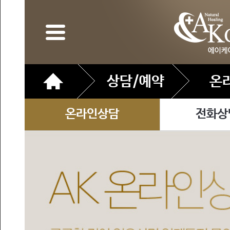
상담/예약
온
온라인상담
전화상