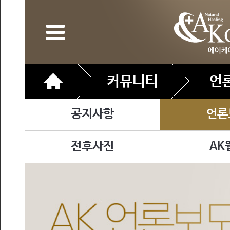
커뮤니티
언
공지사항
언론
전후사진
AK