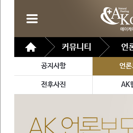
커뮤니티
언
공지사항
언론
전후사진
AK