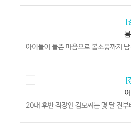
[
봄소
아이들이 들뜬 마음으로 봄소풍까지 남은
[
어
20대 후반 직장인 김모씨는 몇 달 전