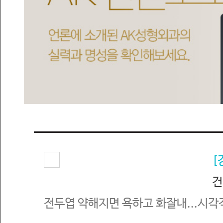
[
건
전두엽 약해지면 욕하고 화잘내...시각