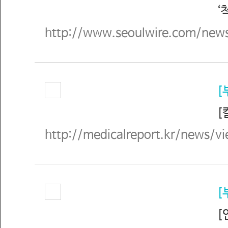
‘척
http://www.seoulwire.com/news
[
[칼
http://medicalreport.kr/news/
[
[