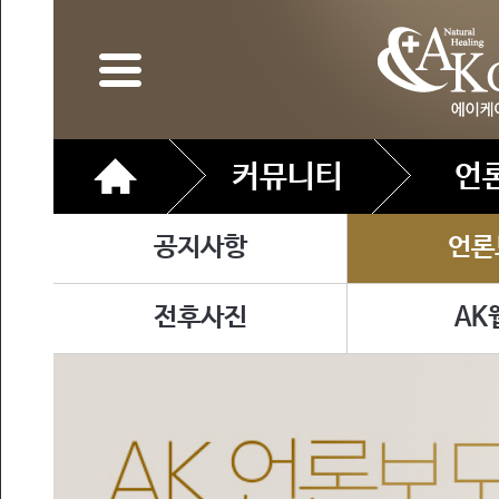
커뮤니티
언
공지사항
언론
전후사진
AK