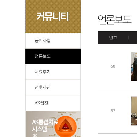
번호
공지사항
언론보도
58
치료후기
전후사진
AK웹진
57