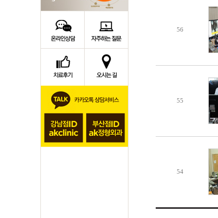
56
55
54