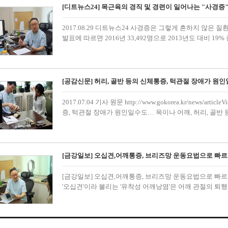
[디트뉴스24] 목근육의 경직 및 경련이 일어나는 "사경증
2017.08.29 디트뉴스24 사경증은 그렇게 흔하지 않은
발표에 따르면 2016년 33,492명으로 2013년도 대비 
[공감신문] 허리, 골반 등의 신체통증, 턱관절 장애가 원
2017.07.04 기사 원문 http://www.gokorea.kr/news/art
증, 턱관절 장애가 원인일수도… 목이나 어깨, 허리, 골반
[금강일보] 오십견,어깨통증, 브리즈망 운동요법으로 빠르
[금강일보] 오십견,어깨통증, 브리즈망 운동요법으로 빠르
'오십견'이라 불리는 '유착성 어깨낭염'은 어깨 관절의 퇴