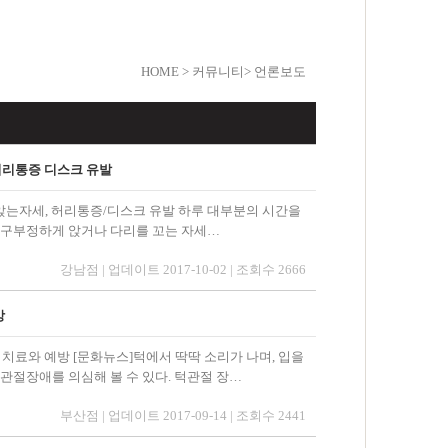
HOME
> 커뮤니티
> 언론보도
허리통증 디스크 유발
간 앉는자세, 허리통증/디스크 유발 하루 대부분의 시간을
 구부정하게 앉거나 다리를 꼬는 자세…
강남점 | 업데이트 2017-10-02 | 조회수 2666
방
애, 치료와 예방 [문화뉴스]턱에서 딱딱 소리가 나며, 입을
관절장애를 의심해 볼 수 있다. 턱관절 장…
부산점 | 업데이트 2017-09-14 | 조회수 2441