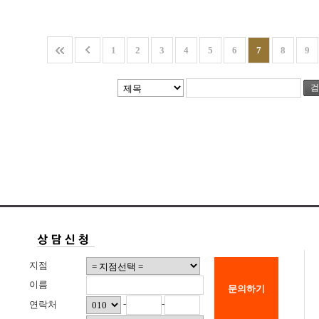
1
2
3
4
5
6
7
8
9
검
지점
이름
문의하기
-
-
연락처